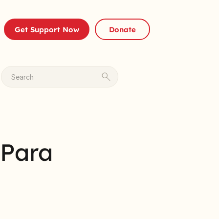
Get Support Now
Donate
Search
 Para