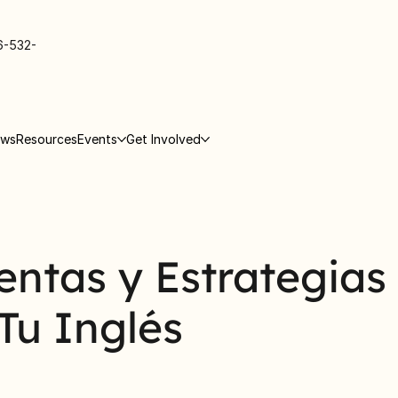
6-532-
ews
Resources
Events
Get Involved
ntas y Estrategias
Tu Inglés