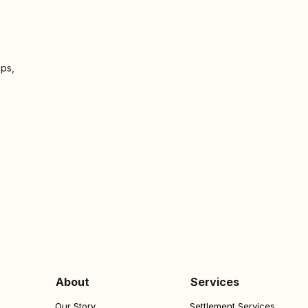
ops,
About
Services
Our Story
Settlement Services