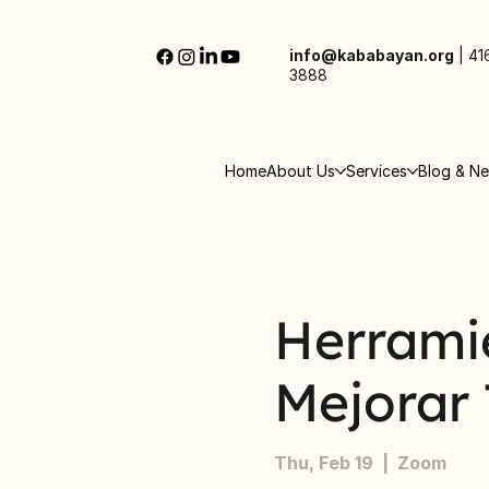
info@kababayan.org
|
41
3888
Home
About Us
Services
Blog & N
Herramie
Mejorar 
Thu, Feb 19
  |  
Zoom