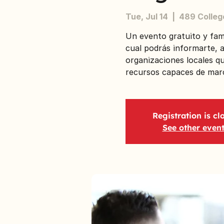
Tue, Jul 14
  |  
489 College
Un evento gratuito y fami
cual podrás informarte, a
organizaciones locales qu
recursos capaces de marca
Registration is cl
See other even