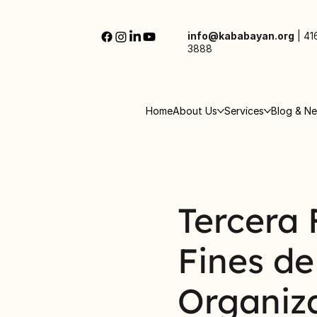
info@kababayan.org
|
41
3888
Home
About Us
Services
Blog & N
Tercera 
Fines de
Organiza