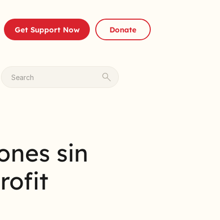
Get Support Now
Donate
Search
ones sin
rofit