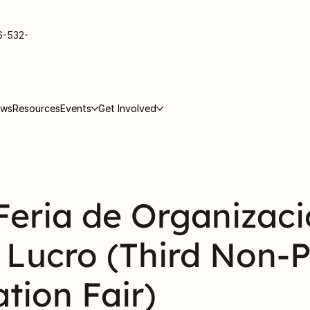
6-532-
ews
Resources
Events
Get Involved
Feria de Organizaci
 Lucro (Third Non-P
tion Fair)