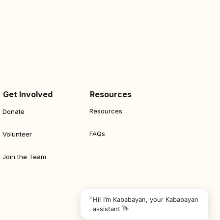
Get Involved
Resources
Resources
Donate
FAQs
Volunteer
Join the Team
×
Hi! I’m Kababayan, your Kababayan 
assistant 👋